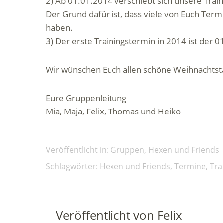
2) Ab 01.01.2014 verschiebt sich unsere Train
Der Grund dafür ist, dass viele von Euch Ter
haben.
3) Der erste Trainingstermin in 2014 ist der 0
Wir wünschen Euch allen schöne Weihnachtst
Eure Gruppenleitung
Mia, Maja, Felix, Thomas und Heiko
Veröffentlicht in:
Gruppen
,
Hexen und Friends
Schlagwörter:
Hexen und Friends
,
Termine
,
Tra
Veröffentlicht von
Felix