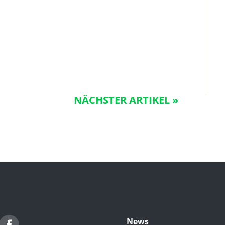
NÄCHSTER ARTIKEL »
witter
Facebook
News