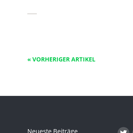
____
« VORHERIGER ARTIKEL
Neueste Beiträge
T