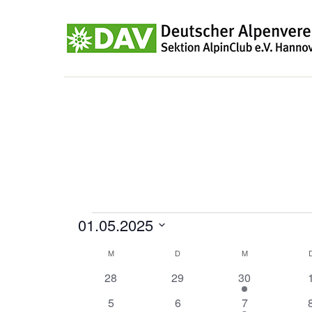
Veranstaltungen
01.05.2025
Datum
Kalender
M
MONTAG
D
DIENSTAG
M
MITTWOCH
wählen.
0
0
1
28
29
30
von
Veranstaltungen
Veranstaltungen
Veranstaltung
0
0
1
5
6
7
Veranstaltungen