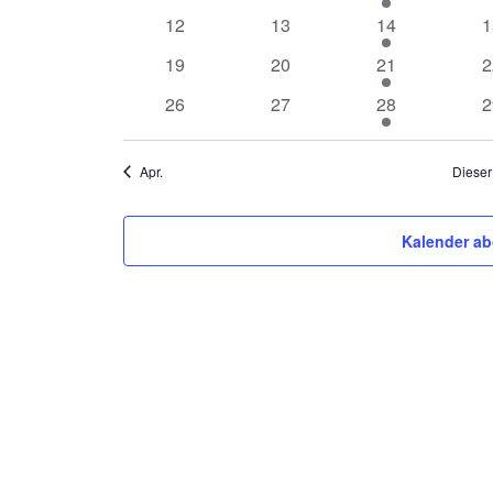
Veranstaltungen
Veranstaltungen
Veranstaltung
0
0
1
0
12
13
14
1
Veranstaltungen
Veranstaltungen
Veranstaltung
V
0
0
1
0
19
20
21
2
Veranstaltungen
Veranstaltungen
Veranstaltung
V
0
0
1
0
26
27
28
2
Veranstaltungen
Veranstaltungen
Veranstaltung
V
Apr.
Dieser
Kalender ab