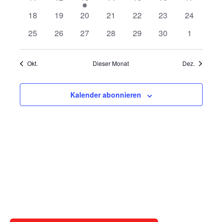
Veranstaltungen
Veranstaltungen
Veranstaltung
Veranstaltungen
Veranstaltungen
Veranstaltungen
Veranstal
0
0
0
0
0
0
0
18
19
20
21
22
23
24
Veranstaltungen
Veranstaltungen
Veranstaltungen
Veranstaltungen
Veranstaltungen
Veranstaltungen
Veranstal
0
0
0
0
0
0
0
25
26
27
28
29
30
1
Veranstaltungen
Veranstaltungen
Veranstaltungen
Veranstaltungen
Veranstaltungen
Veranstaltungen
Veranstal
Okt.
Dieser Monat
Dez.
Kalender abonnieren